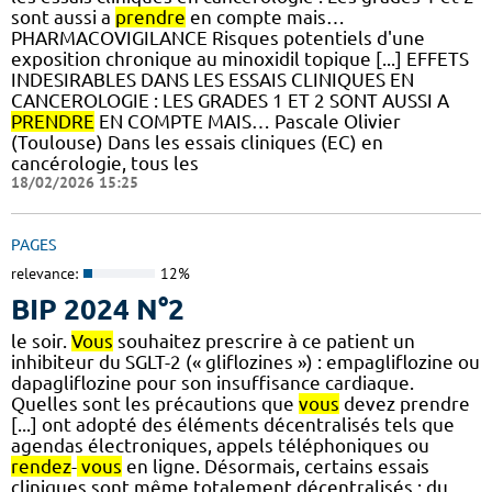
sont aussi a
prendre
en compte mais…
PHARMACOVIGILANCE Risques potentiels d'une
exposition chronique au minoxidil topique [...] EFFETS
INDESIRABLES DANS LES ESSAIS CLINIQUES EN
CANCEROLOGIE : LES GRADES 1 ET 2 SONT AUSSI A
PRENDRE
EN COMPTE MAIS… Pascale Olivier
(Toulouse) Dans les essais cliniques (EC) en
cancérologie, tous les
18/02/2026 15:25
PAGES
relevance:
12%
BIP 2024 N°2
le soir.
Vous
souhaitez prescrire à ce patient un
inhibiteur du SGLT-2 (« gliflozines ») : empagliflozine ou
dapagliflozine pour son insuffisance cardiaque.
Quelles sont les précautions que
vous
devez prendre
[...] ont adopté des éléments décentralisés tels que
agendas électroniques, appels téléphoniques ou
rendez
-
vous
en ligne. Désormais, certains essais
cliniques sont même totalement décentralisés : du