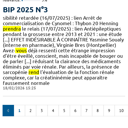
relevance:
5%
BIP 2025 N°3
sibilité retardée (16/07/2025) : lien Arrêt de
commercialisation de Cynomel : Thybon 20 Henning
prendra
le relais (17/07/2025) : lien Antiépileptiques
pendant la grossesse entre 2013 et 2021 : une étude
[...] EFFET INDÉSIRABLE À CONNAÎTRE Yasmine Soualy
(interne en pharmacie), Virginie Bres (Montpellier)
Avez-
vous
déjà ressenti cette étrange impression
d’être éveillé, conscient, mais incapable de bouger ou
de parler [...] réduisant la clairance des médicaments
éliminés par voie rénale. Par ailleurs, la présence de
sarcopénie
rend
l’évaluation de la fonction rénale
complexe, car la créatininémie peut apparaître
faussement normale
18/02/2026 15:25
1
2
3
4
5
6
7
8
9
10