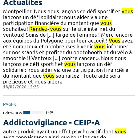
Actualités
Montpellier. Nous nous lançons ce défi sportif et
vous
lançons un défi solidaire: nous aider via une
participation financière du montant que
vous
souhaitez!
Rendez
-
vous
sur le site internet du
ventoux! Soins de [...] large de femmes ! Merci encore
aux équipes du Polygone pour leur accueil !
Vous
avez
été nombreux et nombreuses à venir
vous
informer
sur nos stands et profiter du photobooth et du vélo à
smoothie !! Ventoux [...] contre cancer ». Nous nous
lançons ce défi sportif et
vous
lançons un défi
solidaire : nous aider via une participation financière
du montant que
vous
souhaitez . Toute aide sera
précieuse et nous aidera
18/02/2026 15:25
PAGES
relevance:
33%
Addictovigilance - CEIP-A
autre produit ayant un effet psycho-actif dont
vous
avez connaissance ainsi que tout les cas de