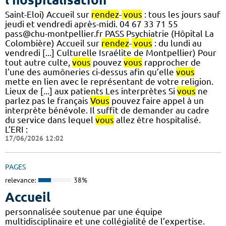
Saint-Eloi) Accueil sur
rendez
-
vous
: tous les jours sauf
jeudi et vendredi après-midi. 04 67 33 71 55
pass@chu-montpellier.fr PASS Psychiatrie (Hôpital La
Colombière) Accueil sur
rendez
-
vous
: du lundi au
vendredi [...] Culturelle Israélite de Montpellier) Pour
tout autre culte,
vous
pouvez
vous
rapprocher de
l’une des aumôneries ci-dessus afin qu’elle
vous
mette en lien avec le représentant de votre religion.
Lieux de [...] aux patients Les interprètes Si
vous
ne
parlez pas le français
Vous
pouvez faire appel à un
interprète bénévole. Il suffit de demander au cadre
du service dans lequel
vous
allez être hospitalisé.
L’ERI :
17/06/2026 12:02
PAGES
relevance:
38%
Accueil
personnalisée soutenue par une équipe
multidisciplinaire et une collégialité de l’expertise.