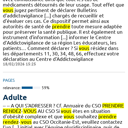
médicaments détournés de leur usage. Tout effet que
vous
jugez pertinent de déclarer Bulletins
d'addictovigilance [...] chargés de recueillir et
d’évaluer ces cas. Ce dispositif permet ainsi aux
autorités de santé de
prendre
toute mesure adaptée
pour préserver la santé publique. Il est également un
instrument d’information [...] informer le Centre
d’Addictovigilance de sa région Les éducateurs, les
patients… Comment déclarer ? Si
vous
résidez dans
les départements 11, 30, 34, 48, 66, effectuez votre
déclaration au Centre d'Addictovigilance
18/02/2026 15:25
PAGES
relevance:
59%
Adulte
-- -- A QUI S'ADRESSER ? Cf. Annuaire du CSO
PRENDRE
RENDEZ
-
VOUS
AU CSO Si
vous
êtes en situation
d'obésité complexe et que
vous
souhaitez
prendre
rendez
-
vous
au CSO Occitanie-Est, veuillez contactez
l'un [...] initial avec l’équipe pluridisciplinaire, puis de