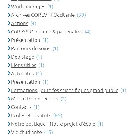
Work packages
(1)
Archives COREVIH Occitanie
(30)
Actions
(4)
CoReSS Occitanie & partenaires
(4)
Présentation
(1)
Parcours de soins
(1)
Dépistage
(1)
Liens utiles
(1)
Actualités
(1)
Présentation
(1)
Formations, journées scientifiques grand public
(1)
Modalités de recours
(2)
Contacts
(1)
Ecoles et instituts
(85)
Notre politique - Notre projet d'école
(1)
Vie étudiante
(15)