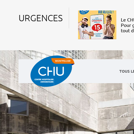
URGENCES
Le CHU
Pour g
tout 
TOUS L