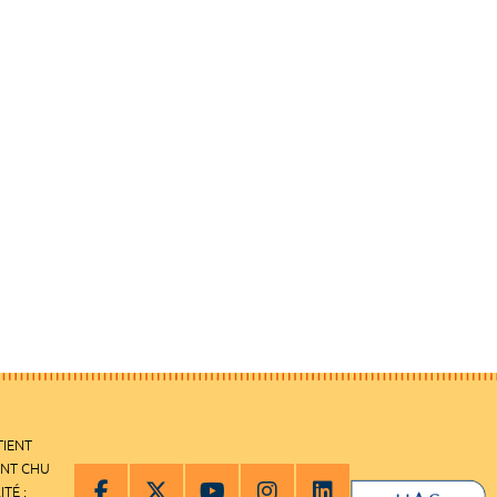
TIENT
ENT CHU
ITÉ :