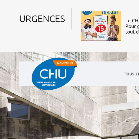
URGENCES
Le CHU
Pour g
tout 
TOUS L