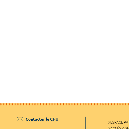
Contacter le CHU
ESPACE PA
ACCÈS AG