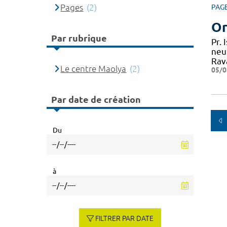
Pages
(2)
PAG
Or
Par rubrique
Pr.
neu
Rav
Le centre Maolya
(2)
05/0
Par date de création
Du
à
FILTRER PAR DATE