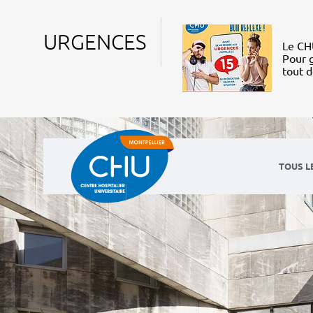
URGENCES
Le CHU
Pour g
tout 
TOUS L