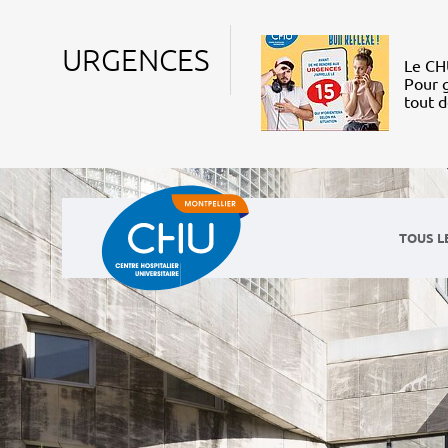
URGENCES
Le CHU
Pour g
tout 
TOUS L