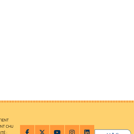
TIENT
ENT CHU
ITÉ :