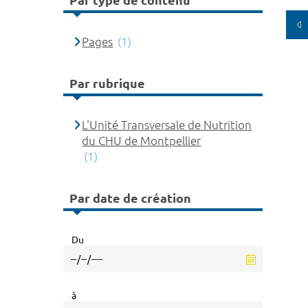
Par type de contenu
Pages
(1)
Par rubrique
L'Unité Transversale de Nutrition
du CHU de Montpellier
(1)
Par date de création
Du
à