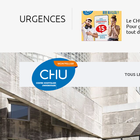
URGENCES
Le CHU
Pour g
tout 
TOUS L