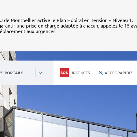
 de Montpellier active le Plan Hôpital en Tension – Niveau 1.
arantir une prise en charge adaptée à chacun, appelez le 15 av
déplacement aux urgences.
URGENCES
ACCÈS RAPIDES
ES PORTAILS