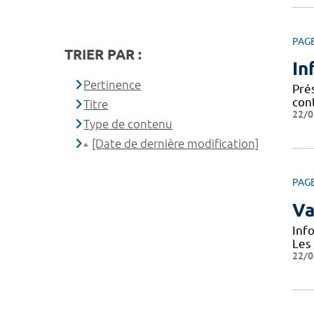
PAG
TRIER PAR :
In
Pertinence
Prés
cont
Titre
22/0
Type de contenu
[Date de dernière modification]
PAG
Va
Inf
Les
22/0