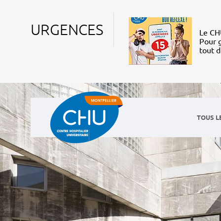
URGENCES
Le CHU
Pour g
tout 
TOUS L