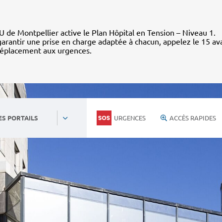
 de Montpellier active le Plan Hôpital en Tension – Niveau 1.
arantir une prise en charge adaptée à chacun, appelez le 15 av
déplacement aux urgences.
URGENCES
ACCÈS RAPIDES
ES PORTAILS