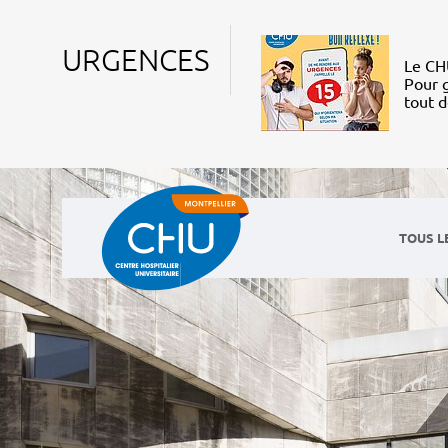
URGENCES
Le CHU
Pour g
tout 
TOUS L