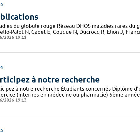
ES
blications
adies du globule rouge Réseau DHOS maladies rares du gl
llo-Palot N, Cadet E, Couque N, Ducrocq R, Elion J, Francin
6/2026 19:11
ES
rticipez à notre recherche
ticipez à notre recherche Étudiants concernés Diplôme d’
xercice (internes en médecine ou pharmacie) 5ème année 
6/2026 19:13
ES