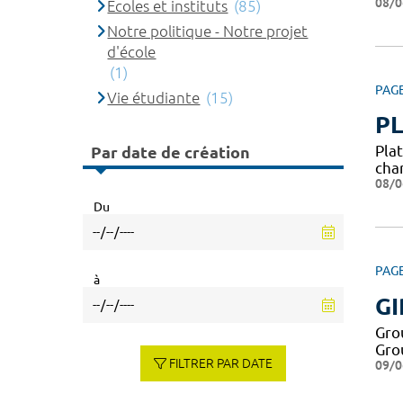
08/0
Ecoles et instituts
(85)
Notre politique - Notre projet
d'école
(1)
PAG
Vie étudiante
(15)
P
Pla
Par date de création
cha
08/0
Du
PAG
à
GI
Gro
Gro
FILTRER PAR DATE
09/0