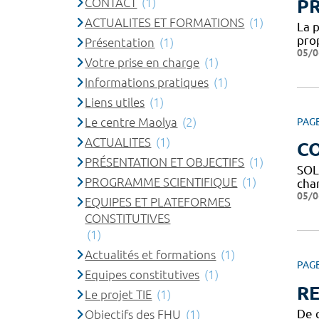
CONTACT
(1)
P
ACTUALITES ET FORMATIONS
(1)
La 
pro
Présentation
(1)
05/0
Votre prise en charge
(1)
Informations pratiques
(1)
Liens utiles
(1)
Le centre Maolya
(2)
PAG
ACTUALITES
(1)
C
PRÉSENTATION ET OBJECTIFS
(1)
SOL
PROGRAMME SCIENTIFIQUE
(1)
char
05/0
EQUIPES ET PLATEFORMES
CONSTITUTIVES
(1)
Actualités et formations
(1)
PAG
Equipes constitutives
(1)
R
Le projet TIE
(1)
De q
Objectifs des FHU
(1)