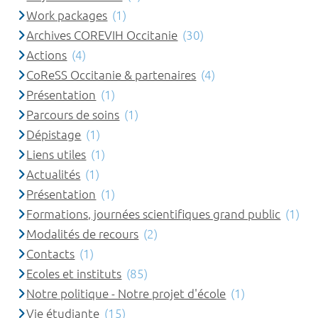
Work packages
(1)
Archives COREVIH Occitanie
(30)
Actions
(4)
CoReSS Occitanie & partenaires
(4)
Présentation
(1)
Parcours de soins
(1)
Dépistage
(1)
Liens utiles
(1)
Actualités
(1)
Présentation
(1)
Formations, journées scientifiques grand public
(1)
Modalités de recours
(2)
Contacts
(1)
Ecoles et instituts
(85)
Notre politique - Notre projet d'école
(1)
Vie étudiante
(15)