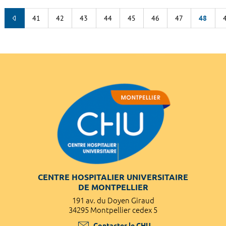
41
42
43
44
45
46
47
48
CENTRE HOSPITALIER UNIVERSITAIRE
DE MONTPELLIER
191 av. du Doyen Giraud
34295 Montpellier cedex 5
Contacter le CHU