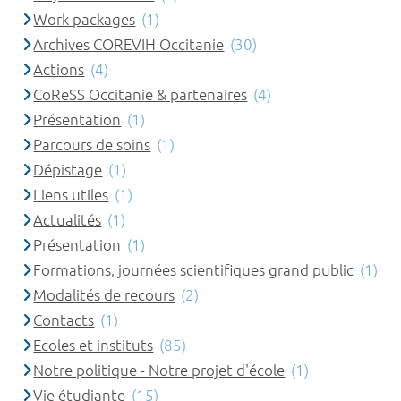
Work packages
(1)
Archives COREVIH Occitanie
(30)
Actions
(4)
CoReSS Occitanie & partenaires
(4)
Présentation
(1)
Parcours de soins
(1)
Dépistage
(1)
Liens utiles
(1)
Actualités
(1)
Présentation
(1)
Formations, journées scientifiques grand public
(1)
Modalités de recours
(2)
Contacts
(1)
Ecoles et instituts
(85)
Notre politique - Notre projet d'école
(1)
Vie étudiante
(15)