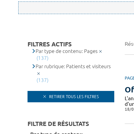
FILTRES ACTIFS
Résu
Par type de contenu: Pages
(137)
Par rubrique: Patients et visiteurs
PAG
(137)
Of
RETIRER TOUS LES FILTRES
L'a
d'u
18/0
FILTRE DE RÉSULTATS