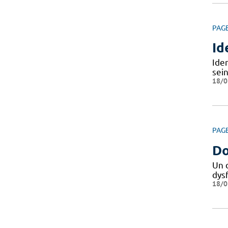
PAG
Id
Iden
sein
18/0
PAG
Do
Un 
dys
18/0