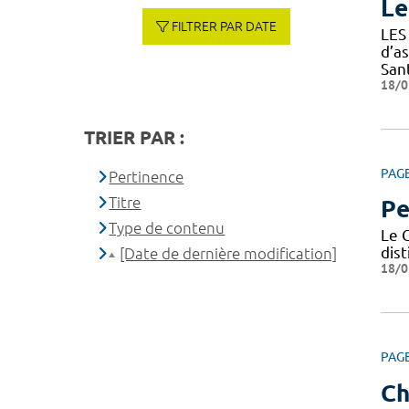
Le
FILTRER PAR DATE
LES
d’a
Sant
18/0
TRIER PAR :
PAG
Pertinence
Titre
Pe
Type de contenu
Le C
dis
[Date de dernière modification]
18/0
PAG
Ch