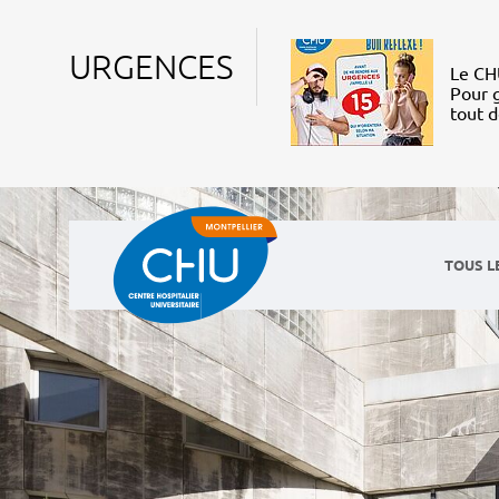
URGENCES
Le CHU
Pour g
tout 
TOUS L