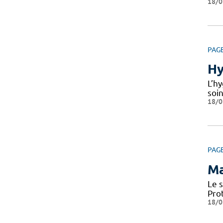
18/0
PAG
Hy
L’hy
soin
18/0
PAG
Ma
Le 
Pro
18/0