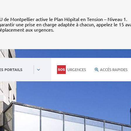
 de Montpellier active le Plan Hôpital en Tension – Niveau 1.
arantir une prise en charge adaptée à chacun, appelez le 15 av
déplacement aux urgences.
URGENCES
ACCÈS RAPIDES
ES PORTAILS