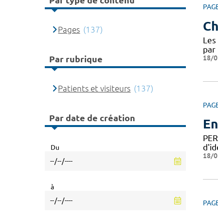
Par type de contenu
PAG
Ch
Pages
(137)
Les 
par 
18/0
Par rubrique
Patients et visiteurs
(137)
PAG
Par date de création
En
PER
d'id
Du
18/0
à
PAG