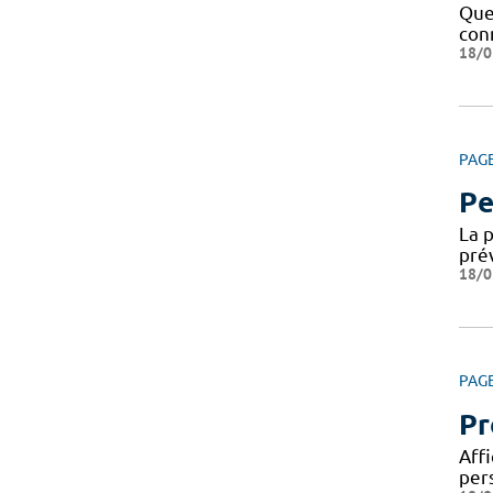
Que 
conn
18/0
PAG
Pe
La 
pré
18/0
PAG
Pr
Affi
per