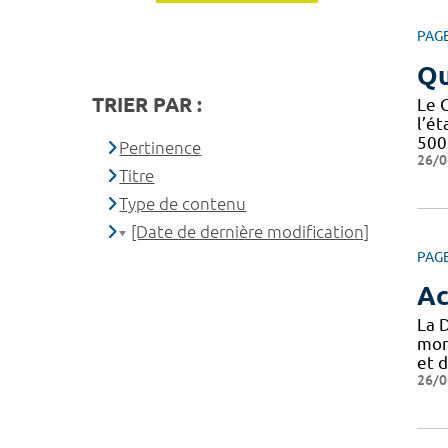
PAG
Qu
TRIER PAR :
Le 
l’é
500 
Pertinence
26/0
Titre
Type de contenu
[Date de dernière modification]
PAG
Ac
La 
mon
et d
26/0