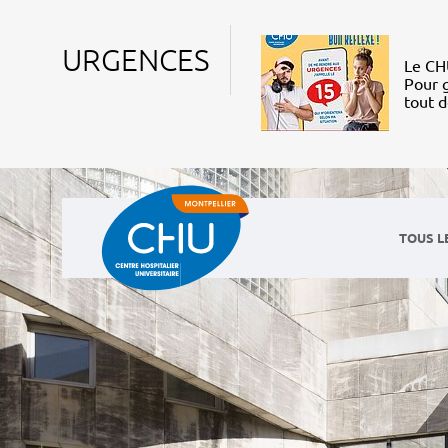
URGENCES
Le CHU
Pour g
tout 
TOUS L