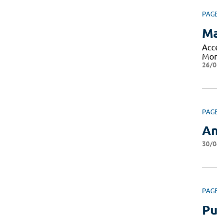
PAG
Ma
Acc
Mon
26/0
PAG
An
30/0
PAG
Pu