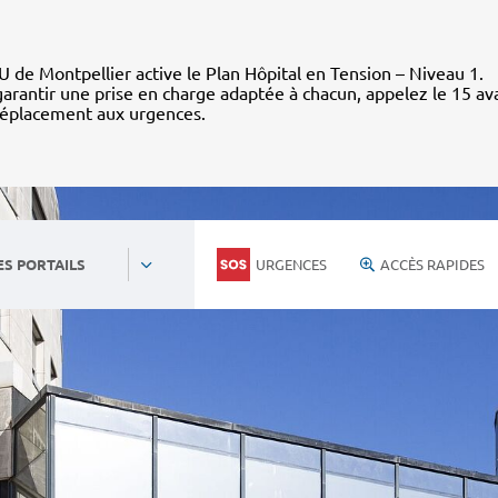
 de Montpellier active le Plan Hôpital en Tension – Niveau 1.
arantir une prise en charge adaptée à chacun, appelez le 15 av
déplacement aux urgences.
URGENCES
ACCÈS RAPIDES
ES PORTAILS