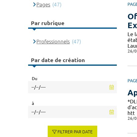
Pages
(47)
PAG
Of
Par rubrique
Ex
Le 
éta
Professionnels
(47)
Lau
26/0
Par date de création
Du
PAG
Ap
*DL
à
d'a
htt
26/0
FILTRER PAR DATE