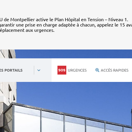
 de Montpellier active le Plan Hôpital en Tension – Niveau 1.
arantir une prise en charge adaptée à chacun, appelez le 15 av
déplacement aux urgences.
URGENCES
ACCÈS RAPIDES
ES PORTAILS