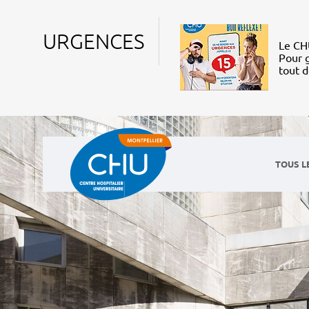
URGENCES
Le CHU
Pour g
tout 
TOUS L