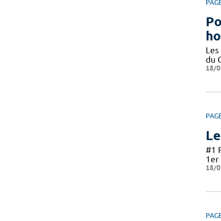
PAG
Po
ho
Les
du 
18/0
PAG
Le
#1 
1er 
18/0
PAG