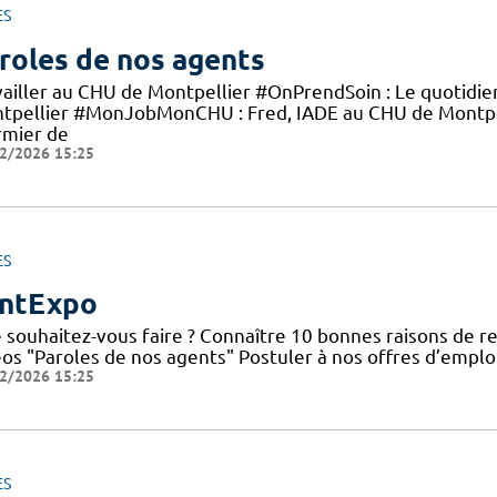
ES
roles de nos agents
vailler au CHU de Montpellier #OnPrendSoin : Le quotidi
tpellier #MonJobMonCHU : Fred, IADE au CHU de Montp
rmier de
2/2026 15:25
ES
ntExpo
 souhaitez-vous faire ? Connaître 10 bonnes raisons de re
éos "Paroles de nos agents" Postuler à nos offres d’emplo
2/2026 15:25
ES