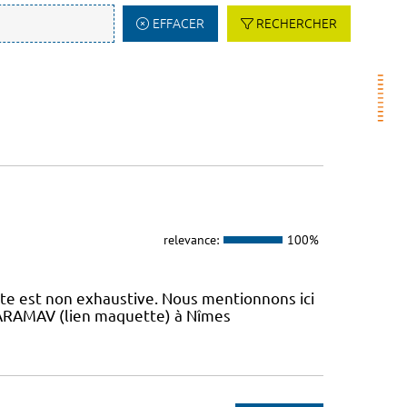
EFFACER
RECHERCHER
relevance:
100%
iste est non exhaustive. Nous mentionnons ici
 L’ARAMAV (lien maquette) à Nîmes