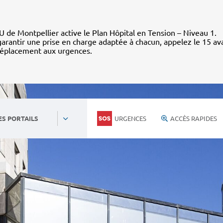
 de Montpellier active le Plan Hôpital en Tension – Niveau 1.
arantir une prise en charge adaptée à chacun, appelez le 15 av
déplacement aux urgences.
URGENCES
ACCÈS RAPIDES
ES PORTAILS