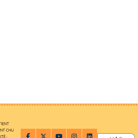
TIENT
ENT CHU
ITÉ :