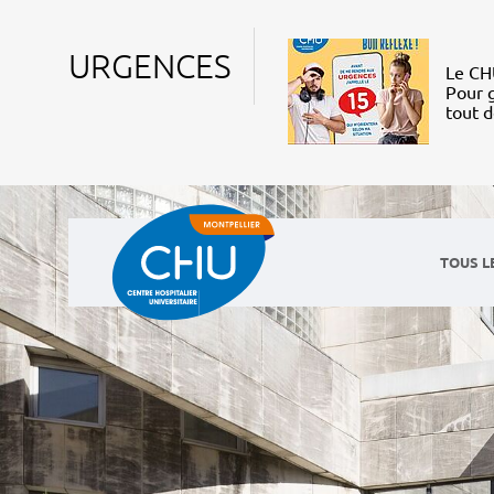
URGENCES
Le CHU
Pour g
tout 
TOUS L