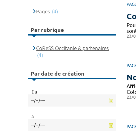
PAG
Pages
(4)
Co
Pou
Par rubrique
sont
23/0
CoReSS Occitanie & partenaires
(4)
PAG
Par date de création
No
Affi
Col
Du
23/0
à
PAG