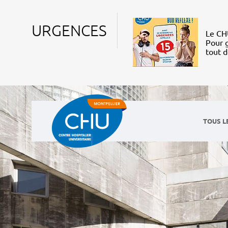
URGENCES
Le CHU
Pour g
tout 
TOUS L