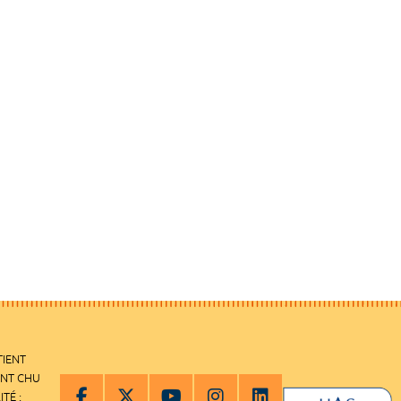
TIENT
ENT CHU
ITÉ :