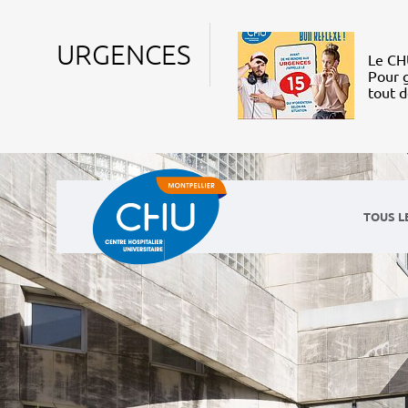
URGENCES
Le CHU
Pour g
tout 
TOUS L