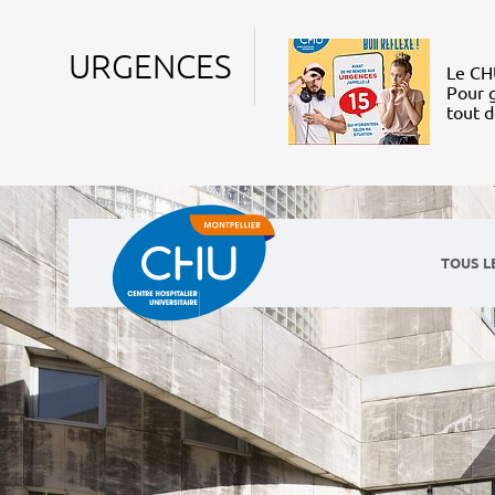
URGENCES
Le CHU
Pour g
tout 
TOUS L