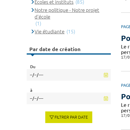
Ecoles et instituts
(85)
Notre politique - Notre projet
d'école
(1)
PAG
Vie étudiante
(15)
Po
Le 
Par date de création
per
17/0
Du
PAG
à
Po
Le 
per
17/0
FILTRER PAR DATE