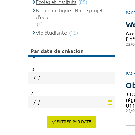
Ecoles et instituts
(85)
Notre politique - Notre projet
PAG
d'école
Wo
(1)
Vie étudiante
(15)
Axe
l'in
22/0
Par date de création
Du
PAG
Ob
à
3 D
rég
U11
22/0
FILTRER PAR DATE