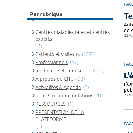
PAG
Par rubrique
Te
Aut
de d
Centres maladies rares et centres
22/0
experts
(3)
Patients et visiteurs
(137)
Professionnels
(47)
PAG
Recherche et innovation
(111)
L'
À propos du CHU
(63)
L’O
Actualités & Agenda
(2)
publ
22/0
Infos & recommandations
(1)
RESSOURCES
(1)
PRESENTATION DE LA
PLATEFORME
PAG
(1)