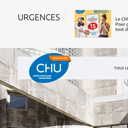
URGENCES
Le CHU
Pour g
tout 
TOUS L