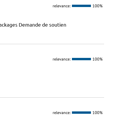
relevance:
100%
 packages Demande de soutien
relevance:
100%
relevance:
100%