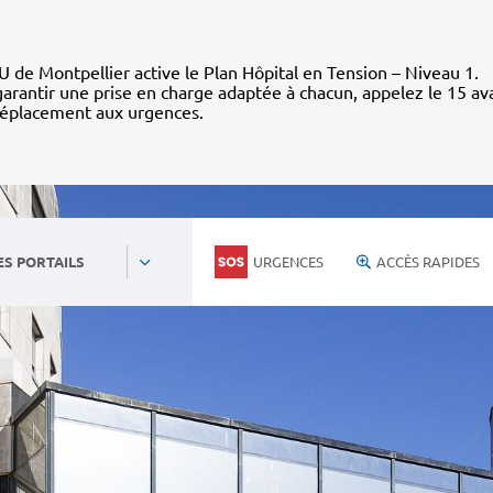
 de Montpellier active le Plan Hôpital en Tension – Niveau 1.
arantir une prise en charge adaptée à chacun, appelez le 15 av
déplacement aux urgences.
URGENCES
ACCÈS RAPIDES
ES PORTAILS