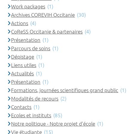
Work packages
(1)
Archives COREVIH Occitanie
(30)
Actions
(4)
CoReSS Occitanie & partenaires
(4)
Présentation
(1)
Parcours de soins
(1)
Dépistage
(1)
Liens utiles
(1)
Actualités
(1)
Présentation
(1)
Formations, journées scientifiques grand public
(1)
Modalités de recours
(2)
Contacts
(1)
Ecoles et instituts
(85)
Notre politique - Notre projet d'école
(1)
Vie étudiante
(15)