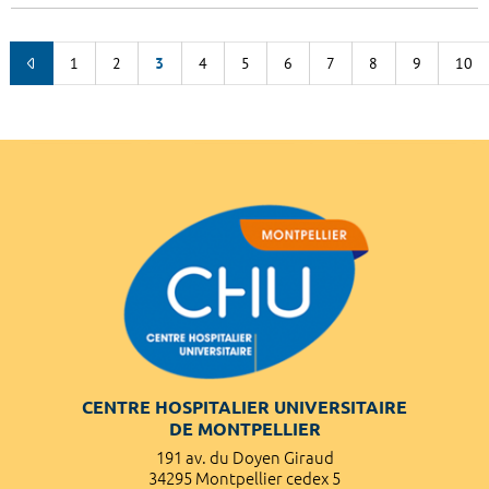
1
2
3
4
5
6
7
8
9
10
CENTRE HOSPITALIER UNIVERSITAIRE
DE MONTPELLIER
191 av. du Doyen Giraud
34295 Montpellier cedex 5