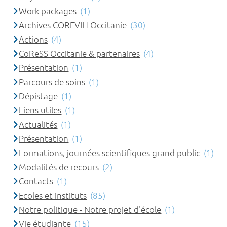
Work packages
(1)
Archives COREVIH Occitanie
(30)
Actions
(4)
CoReSS Occitanie & partenaires
(4)
Présentation
(1)
Parcours de soins
(1)
Dépistage
(1)
Liens utiles
(1)
Actualités
(1)
Présentation
(1)
Formations, journées scientifiques grand public
(1)
Modalités de recours
(2)
Contacts
(1)
Ecoles et instituts
(85)
Notre politique - Notre projet d'école
(1)
Vie étudiante
(15)