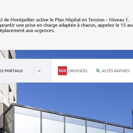
 de Montpellier active le Plan Hôpital en Tension – Niveau 1.
arantir une prise en charge adaptée à chacun, appelez le 15 av
déplacement aux urgences.
URGENCES
ACCÈS RAPIDES
ES PORTAILS