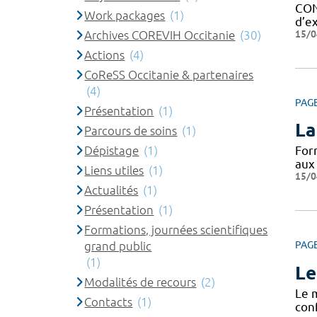
CON
Work packages
(1)
d’ex
15/0
Archives COREVIH Occitanie
(30)
Actions
(4)
CoReSS Occitanie & partenaires
(4)
PAG
Présentation
(1)
La
Parcours de soins
(1)
Dépistage
(1)
For
aux
Liens utiles
(1)
15/0
Actualités
(1)
Présentation
(1)
Formations, journées scientifiques
grand public
PAG
(1)
Le
Modalités de recours
(2)
Le 
Contacts
(1)
con