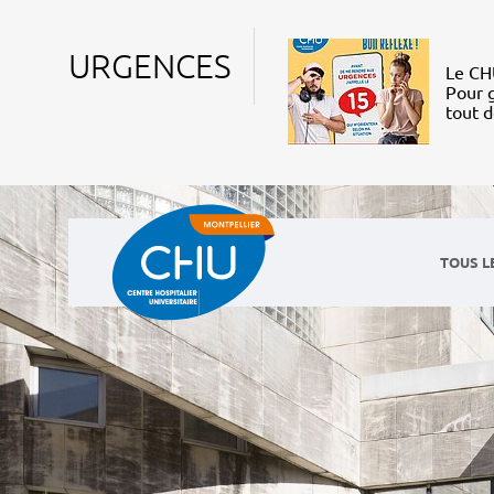
URGENCES
Le CHU
Pour g
tout 
TOUS L