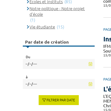
com
Ecoles et instituts
(85)
15/0
Notre politique - Notre projet
d'école
(1)
Vie étudiante
(15)
PAG
In
Par date de création
IFM
Sou
15/0
Du
à
PAG
L'
L'E
FILTRER PAR DATE
MEN
Chr
15/0