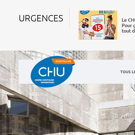
URGENCES
Le CHU
Pour g
tout 
TOUS L