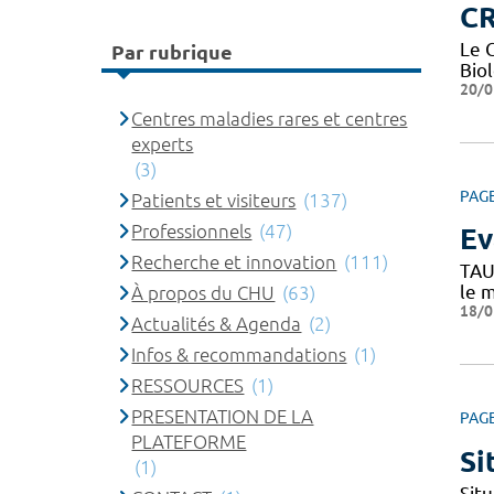
CR
Le 
Par rubrique
Bio
20/0
Centres maladies rares et centres
experts
(3)
PAG
Patients et visiteurs
(137)
Professionnels
(47)
Ev
Recherche et innovation
(111)
TAU
le 
À propos du CHU
(63)
18/0
Actualités & Agenda
(2)
Infos & recommandations
(1)
RESSOURCES
(1)
PRESENTATION DE LA
PAG
PLATEFORME
Si
(1)
Situ