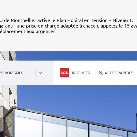
 de Montpellier active le Plan Hôpital en Tension – Niveau 1.
arantir une prise en charge adaptée à chacun, appelez le 15 av
déplacement aux urgences.
URGENCES
ACCÈS RAPIDES
ES PORTAILS