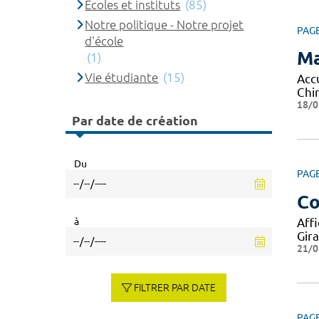
Ecoles et instituts
(85)
Notre politique - Notre projet
PAG
d'école
Ma
(1)
Vie étudiante
(15)
Acc
Chi
18/0
Par date de création
Du
PAG
Co
à
Aff
Gir
21/0
FILTRER PAR DATE
PAG