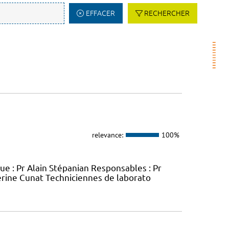
EFFACER
RECHERCHER
relevance:
100%
e : Pr Alain Stépanian Responsables : Pr
éverine Cunat Techniciennes de laborato