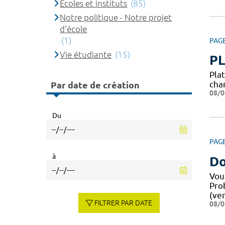
Ecoles et instituts
(85)
Notre politique - Notre projet
d'école
(1)
PAG
Vie étudiante
(15)
P
Pla
cha
Par date de création
08/0
Du
PAG
à
Do
Vou
Pro
(ver
FILTRER PAR DATE
08/0