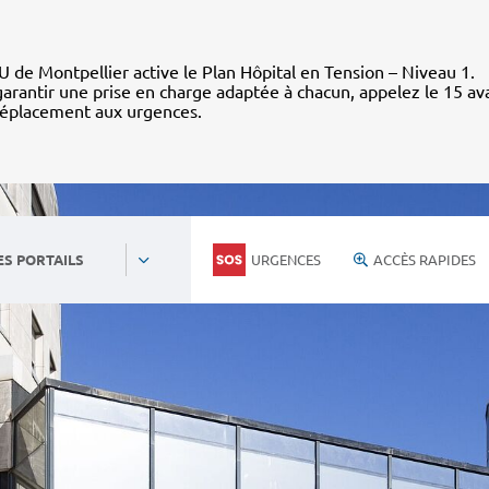
 de Montpellier active le Plan Hôpital en Tension – Niveau 1.
arantir une prise en charge adaptée à chacun, appelez le 15 av
déplacement aux urgences.
URGENCES
ACCÈS RAPIDES
ES PORTAILS