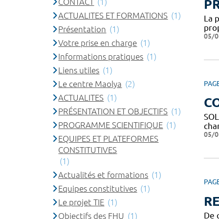
CONTACT
(1)
P
ACTUALITES ET FORMATIONS
(1)
La 
pro
Présentation
(1)
05/0
Votre prise en charge
(1)
Informations pratiques
(1)
Liens utiles
(1)
Le centre Maolya
(2)
PAG
ACTUALITES
(1)
C
PRÉSENTATION ET OBJECTIFS
(1)
SOL
PROGRAMME SCIENTIFIQUE
(1)
char
05/0
EQUIPES ET PLATEFORMES
CONSTITUTIVES
(1)
Actualités et formations
(1)
PAG
Equipes constitutives
(1)
R
Le projet TIE
(1)
De q
Objectifs des FHU
(1)