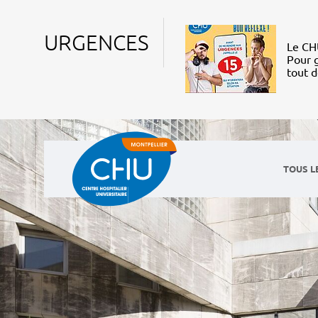
URGENCES
Le CHU
Pour g
tout 
TOUS L