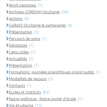
Work packages
(1)
Archives COREVIH Occitanie
(30)
Actions
(4)
CoReSS Occitanie & partenaires
(4)
Présentation
(1)
Parcours de soins
(1)
Dépistage
(1)
Liens utiles
(1)
Actualités
(1)
Présentation
(1)
Formations, journées scientifiques grand public
(1)
Modalités de recours
(2)
Contacts
(1)
Ecoles et instituts
(85)
Notre politique - Notre projet d'école
(1)
Vie étudiante
(15)