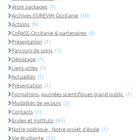
Work packages
(1)
Archives COREVIH Occitanie
(30)
Actions
(4)
CoReSS Occitanie & partenaires
(4)
Présentation
(1)
Parcours de soins
(1)
Dépistage
(1)
Liens utiles
(1)
Actualités
(1)
Présentation
(1)
Formations, journées scientifiques grand public
(1)
Modalités de recours
(2)
Contacts
(1)
Ecoles et instituts
(85)
Notre politique - Notre projet d'école
(1)
Vie étudiante
(15)