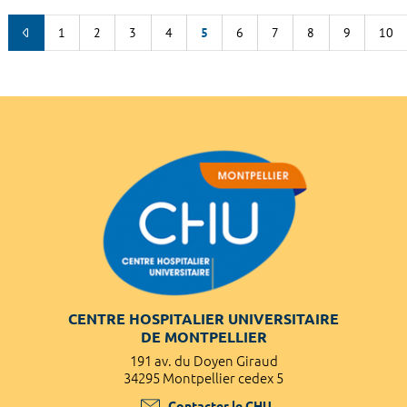
1
2
3
4
5
6
7
8
9
10
CENTRE HOSPITALIER UNIVERSITAIRE
DE MONTPELLIER
191 av. du Doyen Giraud
34295 Montpellier cedex 5
Contacter le CHU