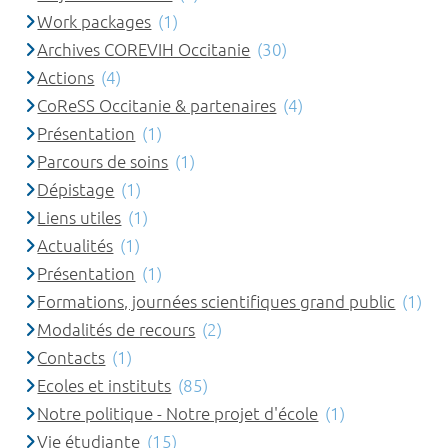
Work packages
(1)
Archives COREVIH Occitanie
(30)
Actions
(4)
CoReSS Occitanie & partenaires
(4)
Présentation
(1)
Parcours de soins
(1)
Dépistage
(1)
Liens utiles
(1)
Actualités
(1)
Présentation
(1)
Formations, journées scientifiques grand public
(1)
Modalités de recours
(2)
Contacts
(1)
Ecoles et instituts
(85)
Notre politique - Notre projet d'école
(1)
Vie étudiante
(15)