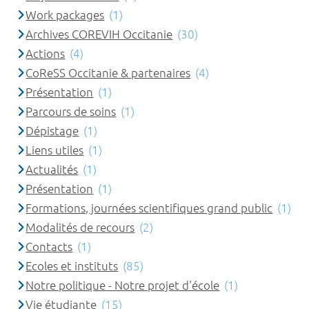
Work packages
(1)
Archives COREVIH Occitanie
(30)
Actions
(4)
CoReSS Occitanie & partenaires
(4)
Présentation
(1)
Parcours de soins
(1)
Dépistage
(1)
Liens utiles
(1)
Actualités
(1)
Présentation
(1)
Formations, journées scientifiques grand public
(1)
Modalités de recours
(2)
Contacts
(1)
Ecoles et instituts
(85)
Notre politique - Notre projet d'école
(1)
Vie étudiante
(15)