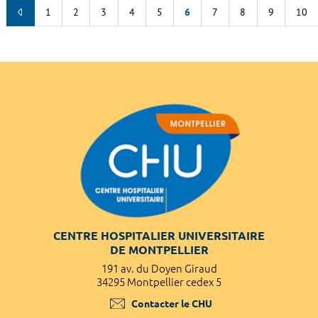
1
2
3
4
5
6
7
8
9
10
CENTRE HOSPITALIER UNIVERSITAIRE
DE MONTPELLIER
191 av. du Doyen Giraud
34295 Montpellier cedex 5
Contacter le CHU