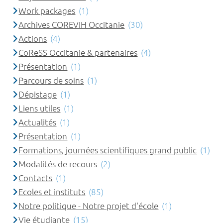
Work packages
(1)
Archives COREVIH Occitanie
(30)
Actions
(4)
CoReSS Occitanie & partenaires
(4)
Présentation
(1)
Parcours de soins
(1)
Dépistage
(1)
Liens utiles
(1)
Actualités
(1)
Présentation
(1)
Formations, journées scientifiques grand public
(1)
Modalités de recours
(2)
Contacts
(1)
Ecoles et instituts
(85)
Notre politique - Notre projet d'école
(1)
Vie étudiante
(15)