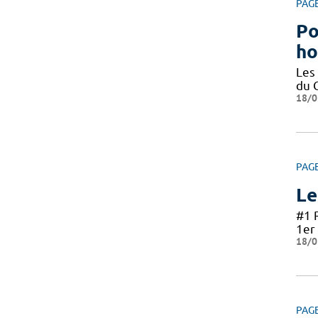
PAG
Po
ho
Les
du 
18/0
PAG
Le
#1 
1er 
18/0
PAG