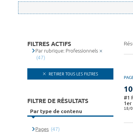
FILTRES ACTIFS
Résu
Par rubrique: Professionnels
(47)
RETIRER TOUS LES FILTRES
PAG
10
#1 
FILTRE DE RÉSULTATS
1er 
18/0
Par type de contenu
Pages
(47)