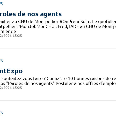
ES
roles de nos agents
vailler au CHU de Montpellier #OnPrendSoin : Le quotidi
tpellier #MonJobMonCHU : Fred, IADE au CHU de Montp
rmier de
2/2026 15:25
ES
ntExpo
 souhaitez-vous faire ? Connaître 10 bonnes raisons de re
éos "Paroles de nos agents" Postuler à nos offres d’emplo
2/2026 15:25
ES