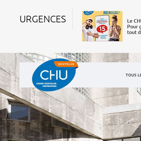
URGENCES
Le CHU
Pour g
tout 
TOUS L