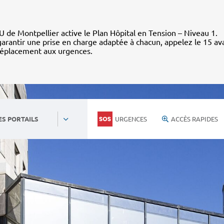
 de Montpellier active le Plan Hôpital en Tension – Niveau 1.
arantir une prise en charge adaptée à chacun, appelez le 15 av
déplacement aux urgences.
URGENCES
ACCÈS RAPIDES
ES PORTAILS