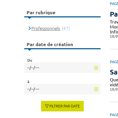
PAG
Par rubrique
Pa
Tra
Mon
Professionnels
(47)
Infi
18/0
Par date de création
Du
PAG
Sa
Que
à
vid
18/0
FILTRER PAR DATE
PAG