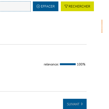
EFFACER
RECHERCHER
relevance:
100%
SUIVANT