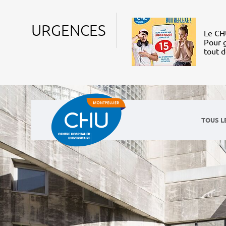
URGENCES
Le CHU
Pour g
tout 
TOUS L