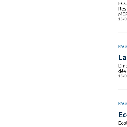
ECO
Res
MER
15/0
PAG
La
L'I
dév
15/0
PAG
Ec
Eco