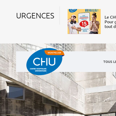
URGENCES
Le CHU
Pour g
tout 
TOUS L