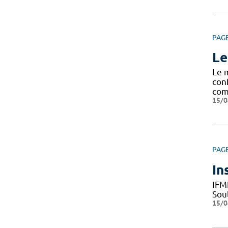
PAG
Le
Le 
con
com
15/0
PAG
In
IFM
Sou
15/0