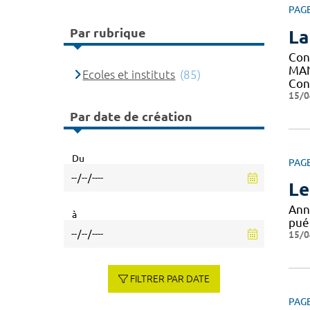
PAG
Par rubrique
La
Con
MAN
Ecoles et instituts
(85)
Con
15/0
Par date de création
Du
PAG
Le
Ann
à
puér
15/0
FILTRER PAR DATE
PAG