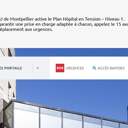
 de Montpellier active le Plan Hôpital en Tension – Niveau 1.
arantir une prise en charge adaptée à chacun, appelez le 15 av
déplacement aux urgences.
URGENCES
ACCÈS RAPIDES
ES PORTAILS