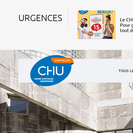
URGENCES
Le CHU
Pour g
tout 
TOUS L