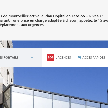
 de Montpellier active le Plan Hôpital en Tension – Niveau 1.
arantir une prise en charge adaptée à chacun, appelez le 15 av
déplacement aux urgences.
URGENCES
ACCÈS RAPIDES
ES PORTAILS