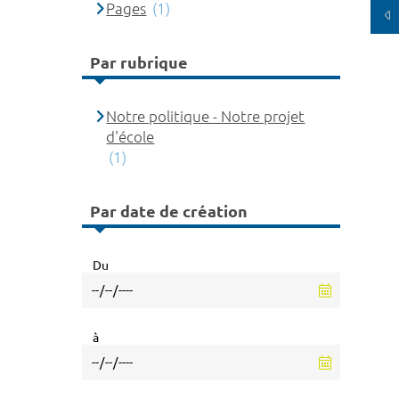
Pages
(1)
Par rubrique
Notre politique - Notre projet
d'école
(1)
Par date de création
Du
à