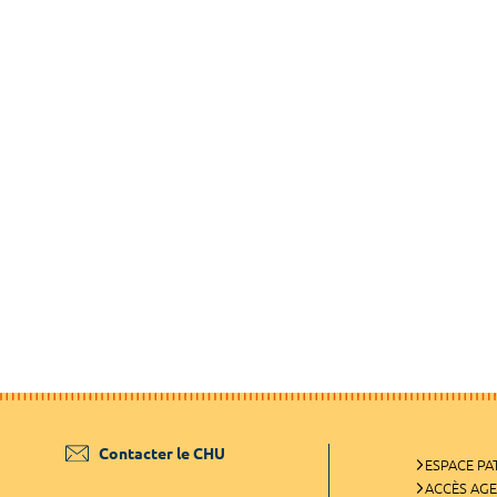
Contacter le CHU
ESPACE PA
ACCÈS AG