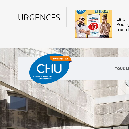
URGENCES
Le CHU
Pour g
tout 
TOUS L