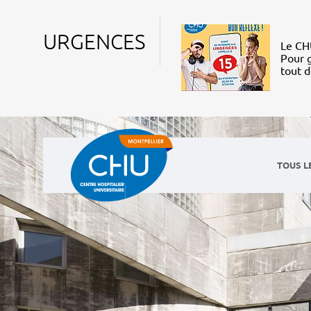
URGENCES
Le CHU
Pour g
tout 
TOUS L