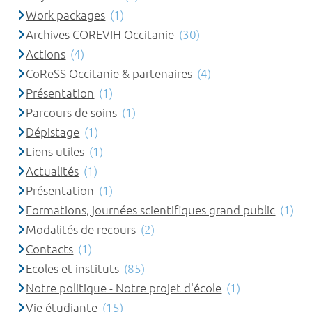
Work packages
(1)
Archives COREVIH Occitanie
(30)
Actions
(4)
CoReSS Occitanie & partenaires
(4)
Présentation
(1)
Parcours de soins
(1)
Dépistage
(1)
Liens utiles
(1)
Actualités
(1)
Présentation
(1)
Formations, journées scientifiques grand public
(1)
Modalités de recours
(2)
Contacts
(1)
Ecoles et instituts
(85)
Notre politique - Notre projet d'école
(1)
Vie étudiante
(15)