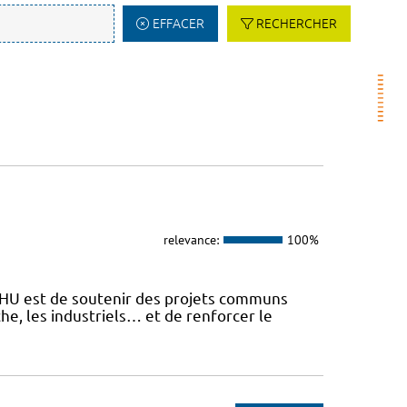
EFFACER
RECHERCHER
relevance:
100%
 FHU est de soutenir des projets communs
he, les industriels… et de renforcer le