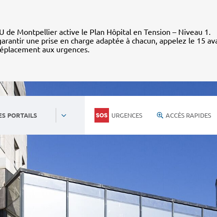
 de Montpellier active le Plan Hôpital en Tension – Niveau 1.
arantir une prise en charge adaptée à chacun, appelez le 15 av
déplacement aux urgences.
URGENCES
ACCÈS RAPIDES
ES PORTAILS