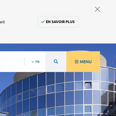
ant
EN SAVOIR PLUS
MENU
FR