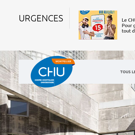
URGENCES
Le CHU
Pour g
tout 
TOUS L