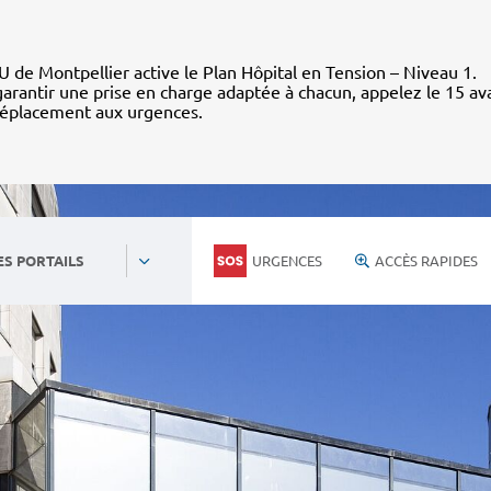
 de Montpellier active le Plan Hôpital en Tension – Niveau 1.
arantir une prise en charge adaptée à chacun, appelez le 15 av
déplacement aux urgences.
URGENCES
ACCÈS RAPIDES
ES PORTAILS