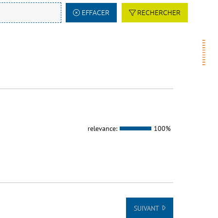
EFFACER
RECHERCHER
relevance:
100%
SUIVANT