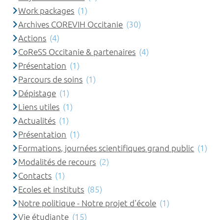
Work packages
(1)
Archives COREVIH Occitanie
(30)
Actions
(4)
CoReSS Occitanie & partenaires
(4)
Présentation
(1)
Parcours de soins
(1)
Dépistage
(1)
Liens utiles
(1)
Actualités
(1)
Présentation
(1)
Formations, journées scientifiques grand public
(1)
Modalités de recours
(2)
Contacts
(1)
Ecoles et instituts
(85)
Notre politique - Notre projet d'école
(1)
Vie étudiante
(15)