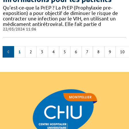
Qu’est-ce-que la PrEP ? La PrEP (Prophylaxie pre-
exposition) a pour objectif de diminuer le risque de
contracter une infection par le VIH, en utilisant un
médicament antirétroviral. Elle fait partie d
22/03/2024 11:06
1
2
3
4
5
6
7
8
9
10