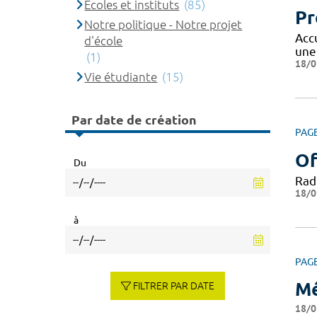
Ecoles et instituts
(85)
Pr
Notre politique - Notre projet
Acc
d'école
une
(1)
18/0
Vie étudiante
(15)
Par date de création
PAG
Of
Du
Rad
18/0
à
PAG
Mé
FILTRER PAR DATE
18/0