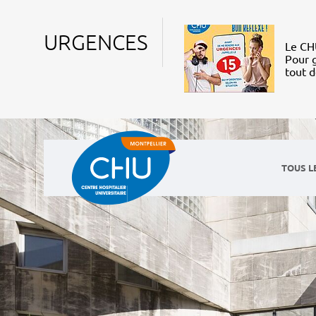
URGENCES
Le CHU
Pour g
tout 
TOUS L