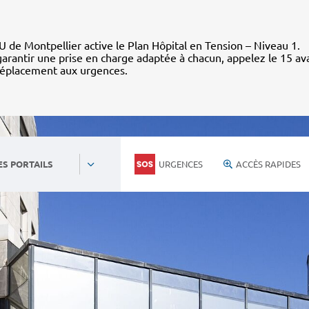
 de Montpellier active le Plan Hôpital en Tension – Niveau 1.
arantir une prise en charge adaptée à chacun, appelez le 15 av
déplacement aux urgences.
URGENCES
ACCÈS RAPIDES
ES PORTAILS