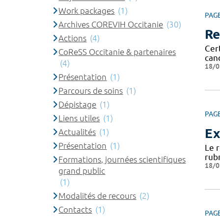
Work packages
(1)
PAG
Archives COREVIH Occitanie
(30)
Re
Actions
(4)
Cert
CoReSS Occitanie & partenaires
can
(4)
18/0
Présentation
(1)
Parcours de soins
(1)
Dépistage
(1)
PAG
Liens utiles
(1)
Ex
Actualités
(1)
Présentation
(1)
Le 
rub
Formations, journées scientifiques
18/0
grand public
(1)
Modalités de recours
(2)
Contacts
(1)
PAG