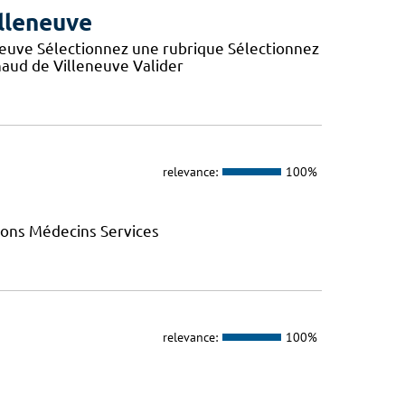
lleneuve
neuve Sélectionnez une rubrique Sélectionnez
aud de Villeneuve Valider
relevance:
100%
ions Médecins Services
relevance:
100%