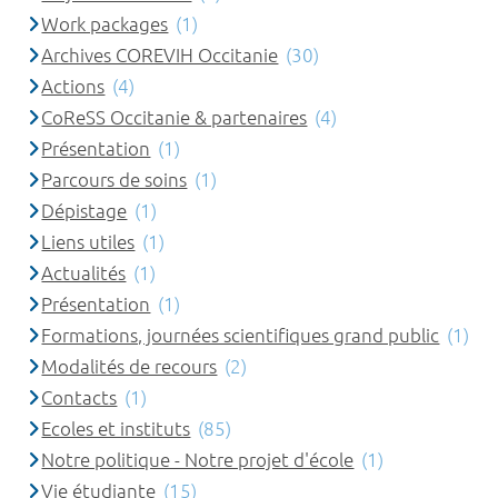
Work packages
(1)
Archives COREVIH Occitanie
(30)
Actions
(4)
CoReSS Occitanie & partenaires
(4)
Présentation
(1)
Parcours de soins
(1)
Dépistage
(1)
Liens utiles
(1)
Actualités
(1)
Présentation
(1)
Formations, journées scientifiques grand public
(1)
Modalités de recours
(2)
Contacts
(1)
Ecoles et instituts
(85)
Notre politique - Notre projet d'école
(1)
Vie étudiante
(15)