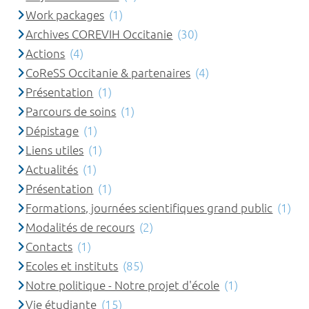
Work packages
(1)
Archives COREVIH Occitanie
(30)
Actions
(4)
CoReSS Occitanie & partenaires
(4)
Présentation
(1)
Parcours de soins
(1)
Dépistage
(1)
Liens utiles
(1)
Actualités
(1)
Présentation
(1)
Formations, journées scientifiques grand public
(1)
Modalités de recours
(2)
Contacts
(1)
Ecoles et instituts
(85)
Notre politique - Notre projet d'école
(1)
Vie étudiante
(15)