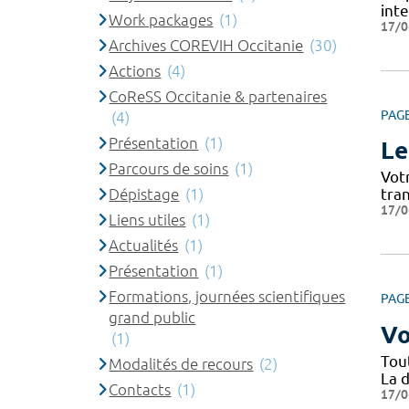
int
Work packages
(1)
17/0
Archives COREVIH Occitanie
(30)
Actions
(4)
CoReSS Occitanie & partenaires
PAG
(4)
Présentation
(1)
Le
Parcours de soins
(1)
Vot
Dépistage
(1)
tra
17/0
Liens utiles
(1)
Actualités
(1)
Présentation
(1)
Formations, journées scientifiques
PAG
grand public
Vo
(1)
Tou
Modalités de recours
(2)
La d
Contacts
(1)
17/0