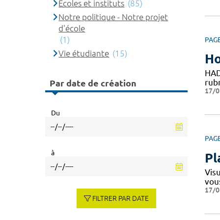
Ecoles et instituts
(85)
Notre politique - Notre projet
d'école
(1)
PAG
Vie étudiante
(15)
Ho
HAD
rubr
Par date de création
17/0
Du
PAG
à
Pl
Vis
vou
17/0
FILTRER PAR DATE