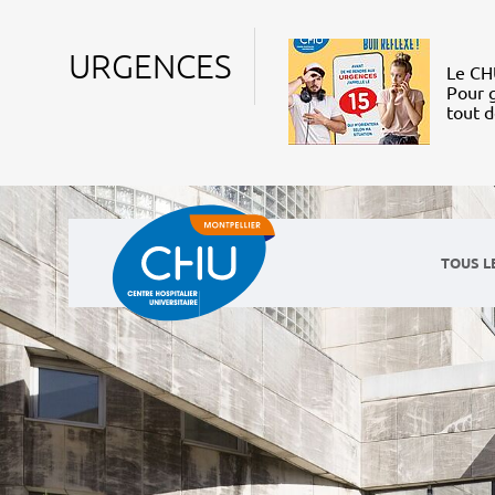
URGENCES
Le CHU
Pour g
tout 
TOUS L