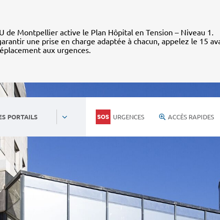
 de Montpellier active le Plan Hôpital en Tension – Niveau 1.
arantir une prise en charge adaptée à chacun, appelez le 15 av
déplacement aux urgences.
URGENCES
ACCÈS RAPIDES
ES PORTAILS