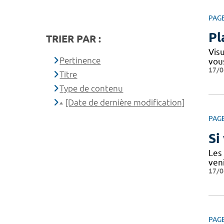
PAG
Pl
TRIER PAR :
Vis
Pertinence
vou
17/0
Titre
Type de contenu
[Date de dernière modification]
PAG
Si
Les
ven
17/0
PAG