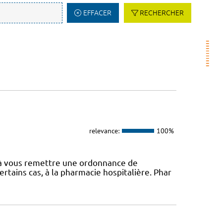
EFFACER
RECHERCHER
relevance:
100%
é à vous remettre une ordonnance de
rtains cas, à la pharmacie hospitalière. Phar