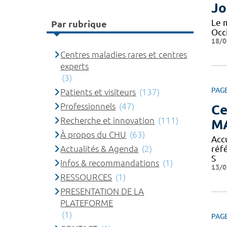
Jo
Le 
Par rubrique
Occi
18/0
Centres maladies rares et centres
experts
(3)
PAG
Patients et visiteurs
(137)
Professionnels
(47)
Ce
Recherche et innovation
(111)
M
À propos du CHU
(63)
Acc
Actualités & Agenda
(2)
réf
S
Infos & recommandations
(1)
13/0
RESSOURCES
(1)
PRESENTATION DE LA
PLATEFORME
(1)
PAG