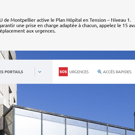
 de Montpellier active le Plan Hôpital en Tension – Niveau 1.
arantir une prise en charge adaptée à chacun, appelez le 15 av
déplacement aux urgences.
URGENCES
ACCÈS RAPIDES
ES PORTAILS