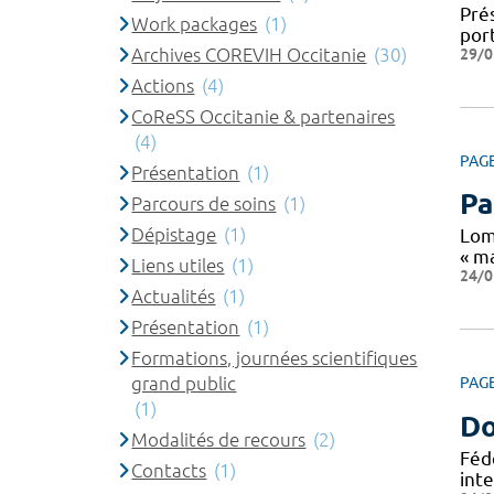
Pré
Work packages
(1)
port
Archives COREVIH Occitanie
(30)
29/0
Actions
(4)
CoReSS Occitanie & partenaires
(4)
PAG
Présentation
(1)
Pa
Parcours de soins
(1)
Dépistage
(1)
Lom
« ma
Liens utiles
(1)
24/0
Actualités
(1)
Présentation
(1)
Formations, journées scientifiques
grand public
PAG
(1)
Do
Modalités de recours
(2)
Féd
Contacts
(1)
int