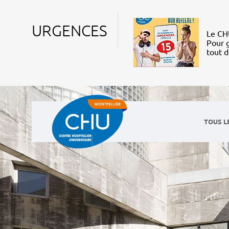
URGENCES
Le CHU
Pour g
tout 
TOUS L