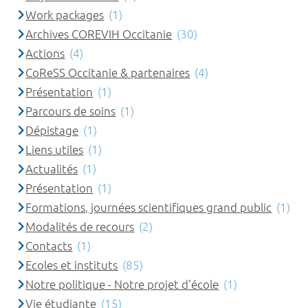
Work packages
(1)
Archives COREVIH Occitanie
(30)
Actions
(4)
CoReSS Occitanie & partenaires
(4)
Présentation
(1)
Parcours de soins
(1)
Dépistage
(1)
Liens utiles
(1)
Actualités
(1)
Présentation
(1)
Formations, journées scientifiques grand public
(1)
Modalités de recours
(2)
Contacts
(1)
Ecoles et instituts
(85)
Notre politique - Notre projet d'école
(1)
Vie étudiante
(15)