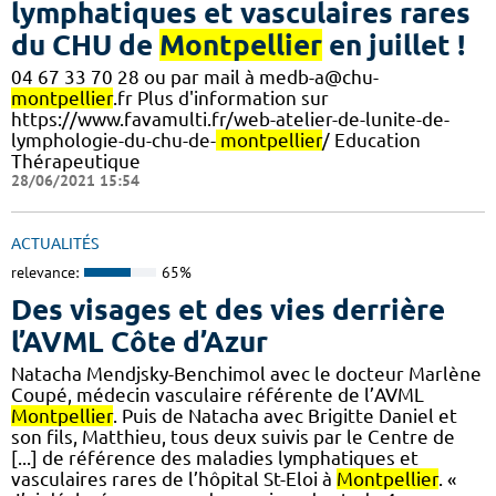
lymphatiques et vasculaires rares
du CHU de
Montpellier
en juillet !
04 67 33 70 28 ou par mail à medb-a@chu-
montpellier
.fr Plus d'information sur
https://www.favamulti.fr/web-atelier-de-lunite-de-
lymphologie-du-chu-de-
montpellier
/ Education
Thérapeutique
28/06/2021 15:54
ACTUALITÉS
relevance:
65%
Des visages et des vies derrière
l’AVML Côte d’Azur
Natacha Mendjsky-Benchimol avec le docteur Marlène
Coupé, médecin vasculaire référente de l’AVML
Montpellier
. Puis de Natacha avec Brigitte Daniel et
son fils, Matthieu, tous deux suivis par le Centre de
[...] de référence des maladies lymphatiques et
vasculaires rares de l’hôpital St-Eloi à
Montpellier
. «