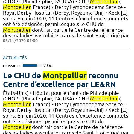
(CHOP) (Philadelphie, PA, USA) • CHU
Montpellier
(
Montpellier
, France) • Derby Lymphoedema Service -
Royal Derby Hospital (Derby, Royaume-Uni) • Keck [...]
soins. En juin 2020, 11 Centres d'excellence complets
ont été désignés, parmi lesquels le CHU de
Montpellier
dont fait partie le Centre de référence
des maladies vasculaires rares de Saint Eloi, dirigé par
06/11/2020 01:00
ACTUALITÉS
relevance:
73%
Le CHU de
Montpellier
reconnu
Centre d’excellence par LE&RN
États-Unis) • Hôpital pour enfants de Philadelphie
(CHOP) (Philadelphie, PA, USA) • CHU
Montpellier
(
Montpellier
, France) • Derby Lymphoedema Service -
Royal Derby Hospital (Derby, Royaume-Uni) • Keck [...]
soins. En juin 2020, 11 Centres d'excellence complets
ont été désignés, parmi lesquels le CHU de
Montpellier
dont fait partie le Centre de référence
des maladies vasculaires rares de Saint Eloi, dirigé par