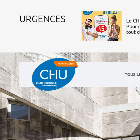
URGENCES
Le CHU
Pour g
tout 
TOUS L