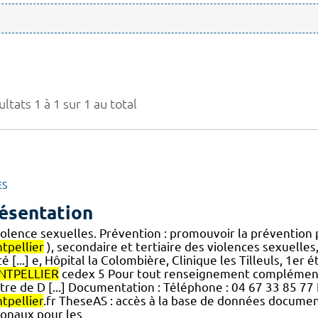
ltats 1 à 1 sur 1 au total
ES
ésentation
iolence sexuelles. Prévention : promouvoir la prévention 
tpellier
), secondaire et tertiaire des violences sexuelle
é [...] e, Hôpital la Colombière, Clinique les Tilleuls, 1e
TPELLIER
cedex 5 Pour tout renseignement complémenta
re de D [...] Documentation : Téléphone : 04 67 33 85 77 F
tpellier
.fr TheseAS : accès à la base de données docum
ionaux pour les