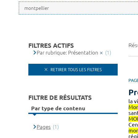
FILTRES ACTIFS
Résu
Par rubrique: Présentation
(1)
RETIRER TOUS LES FILTRES
PAG
Pr
FILTRE DE RÉSULTATS
la v
Mon
Par type de contenu
sant
MON
Cent
Pages
(1)
mon
rég