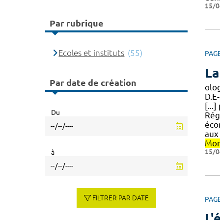
15/0
Par rubrique
Ecoles et instituts
(55)
PAG
La
Par date de création
olo
D.E
[..
Du
Rég
éco
aux 
Mon
15/0
à
FILTRER PAR DATE
PAG
L'