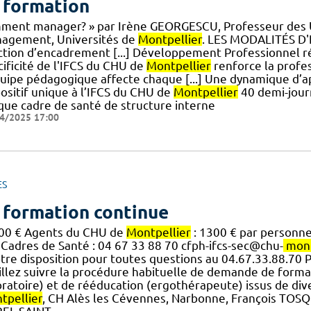
 formation
ment manager? » par Irène GEORGESCU, Professeur des Un
agement, Universités de
Montpellier
. LES MODALITÉS D'É
ction d’encadrement [...] Développement Professionnel ré
cificité de l'IFCS du CHU de
Montpellier
renforce la profes
quipe pédagogique affecte chaque [...] Une dynamique d’app
positif unique à l’IFCS du CHU de
Montpellier
40 demi-journ
que cadre de santé de structure interne
4/2025 17:00
ES
 formation continue
400 € Agents du CHU de
Montpellier
: 1300 € par personne 
 Cadres de Santé : 04 67 33 88 70 cfph-ifcs-sec@chu-
mont
otre disposition pour toutes questions au 04.67.33.88.70
illez suivre la procédure habituelle de demande de formati
oratoire) et de rééducation (ergothérapeute) issus de di
tpellier
, CH Alès les Cévennes, Narbonne, François TOSQ