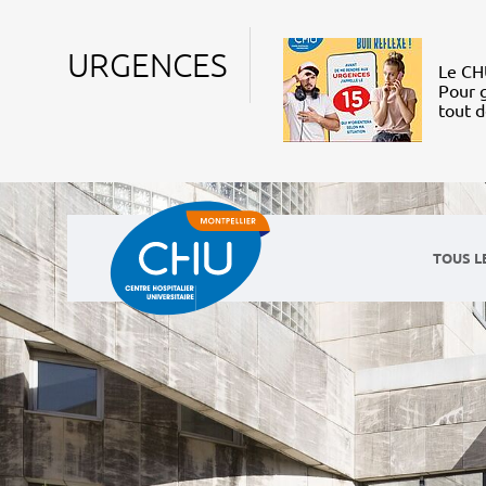
URGENCES
Le CHU
Pour g
tout 
TOUS L