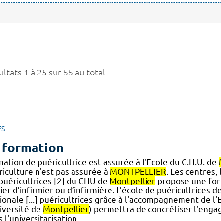
ltats 1 à 25 sur 55 au total
ES
 formation
ation de puéricultrice est assurée à l'Ecole du C.H.U. de
riculture n'est pas assurée à
MONTPELLIER
. Les centres,
] puéricultrices [2] du CHU de
Montpellier
propose une form
er d’infirmier ou d’infirmière. L’école de puéricultrices d
ionale [...] puéricultrices grâce à l'accompagnement de
niversité de
Montpellier
) permettra de concrétiser l'enga
 l'universitarisation