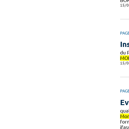
BOR
15/0
PAG
In
du 
MON
15/0
PAG
Ev
qual
Mon
for
ifa