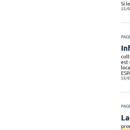
Si l
15/0
PAG
In
cult
est 
loc
ESP
15/0
PAG
La
pro