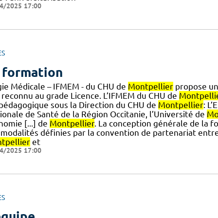
4/2025 17:00
ES
 formation
gie Médicale – IFMEM - du CHU de
Montpellier
propose une
- reconnu au grade Licence. L’IFMEM du CHU de
Montpelli
.] pédagogique sous la Direction du CHU de
Montpellier
: L’
ionale de Santé de la Région Occitanie, l’Université de
Mo
nomie [...] de
Montpellier
. La conception générale de la 
modalités définies par la convention de partenariat entre
tpellier
et
4/2025 17:00
ES
équipe