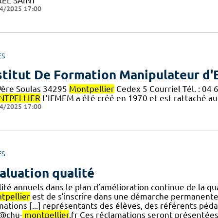
EL SAINT
4/2025 17:00
ES
stitut De Formation Manipulateur d'
Père Soulas 34295
Montpellier
Cedex 5 Courriel Tél. : 04 
TPELLIER
L’IFMEM a été créé en 1970 et est rattaché a
4/2025 17:00
ES
aluation qualité
ité annuels dans le plan d’amélioration continue de la qua
tpellier
est de s’inscrire dans une démarche permanente 
mations [...] représentants des élèves, des référents péd
s@chu-
montpellier
.fr Ces réclamations seront présentées