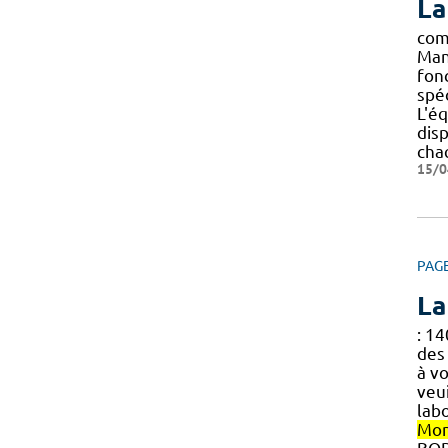
La
com
Man
fon
spé
L'é
dis
cha
15/0
PAG
La
: 1
des
à v
veu
lab
Mon