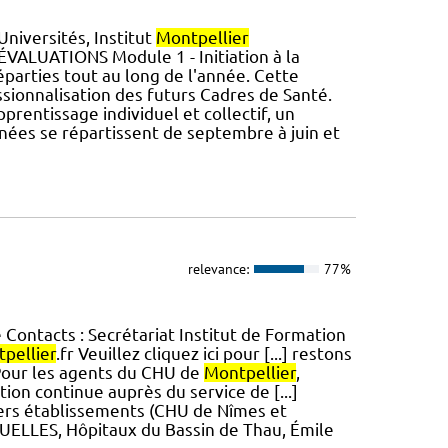
iversités, Institut
Montpellier
VALUATIONS Module 1 - Initiation à la
parties tout au long de l'année. Cette
sionnalisation des futurs Cadres de Santé.
rentissage individuel et collectif, un
ées se répartissent de septembre à juin et
relevance:
77%
Contacts : Secrétariat Institut de Formation
pellier
.fr Veuillez cliquez ici pour [...] restons
 Pour les agents du CHU de
Montpellier
,
on continue auprès du service de [...]
vers établissements (CHU de Nîmes et
UELLES, Hôpitaux du Bassin de Thau, Émile