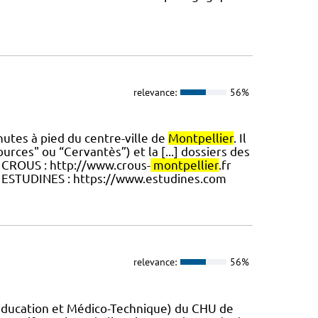
relevance:
56%
nutes à pied du centre-ville de
Montpellier
. Il
urces" ou “Cervantès”) et la [...] dossiers des
. CROUS : http://www.crous-
montpellier
.fr
 ESTUDINES : https://www.estudines.com
relevance:
56%
éducation et Médico-Technique) du CHU de