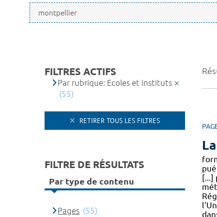
FILTRES ACTIFS
Résu
Par rubrique: Ecoles et instituts
(55)
RETIRER TOUS LES FILTRES
PAG
La
form
FILTRE DE RÉSULTATS
pué
[...
Par type de contenu
méti
Rég
l'U
Pages
(55)
dans