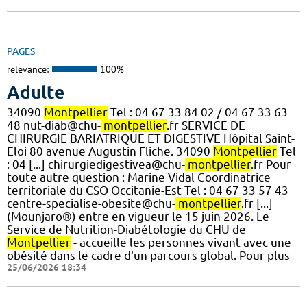
PAGES
relevance:
100%
Adulte
34090
Montpellier
Tel : 04 67 33 84 02 / 04 67 33 63
48 nut-diab@chu-
montpellier
.fr SERVICE DE
CHIRURGIE BARIATRIQUE ET DIGESTIVE Hôpital Saint-
Eloi 80 avenue Augustin Fliche. 34090
Montpellier
Tel
: 04 [...] chirurgiedigestivea@chu-
montpellier
.fr Pour
toute autre question : Marine Vidal Coordinatrice
territoriale du CSO Occitanie-Est Tel : 04 67 33 57 43
centre-specialise-obesite@chu-
montpellier
.fr [...]
(Mounjaro®) entre en vigueur le 15 juin 2026. Le
Service de Nutrition-Diabétologie du CHU de
Montpellier
- accueille les personnes vivant avec une
obésité dans le cadre d'un parcours global. Pour plus
25/06/2026 18:34