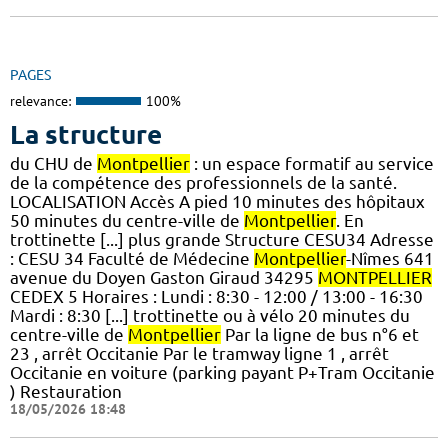
PAGES
relevance:
100%
La structure
du CHU de
Montpellier
: un espace formatif au service
de la compétence des professionnels de la santé.
LOCALISATION Accès A pied 10 minutes des hôpitaux
50 minutes du centre-ville de
Montpellier
. En
trottinette [...] plus grande Structure CESU34 Adresse
: CESU 34 Faculté de Médecine
Montpellier
-Nîmes 641
avenue du Doyen Gaston Giraud 34295
MONTPELLIER
CEDEX 5 Horaires : Lundi : 8:30 - 12:00 / 13:00 - 16:30
Mardi : 8:30 [...] trottinette ou à vélo 20 minutes du
centre-ville de
Montpellier
Par la ligne de bus n°6 et
23 , arrêt Occitanie Par le tramway ligne 1 , arrêt
Occitanie en voiture (parking payant P+Tram Occitanie
) Restauration
18/05/2026 18:48